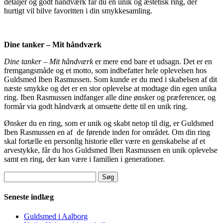
detaljer og godt håndværk får du en unik og æstetisk ring, der
hurtigt vil bilve favoritten i din smykkesamling.
Dine tanker – Mit håndværk
Dine tanker – Mit håndværk
er mere end bare et udsagn. Det er en
fremgangsmåde og et motto, som indbefatter hele oplevelsen hos
Guldsmed Iben Rasmussen. Som kunde er du med i skabelsen af dit
næste smykke og det er en stor oplevelse at modtage din egen unika
ring. Iben Rasmussen indfanger alle dine ønsker og præferencer, og
formår via godt håndværk at omsætte dette til en unik ring.
Ønsker du en ring, som er unik og skabt netop til dig, er Guldsmed
Iben Rasmussen en af de førende inden for området. Om din ring
skal fortælle en personlig historie eller være en genskabelse af et
arvestykke, får du hos Guldsmed Iben Rasmussen en unik oplevelse
samt en ring, der kan være i familien i generationer.
Søg
efter:
Seneste indlæg
Guldsmed i Aalborg