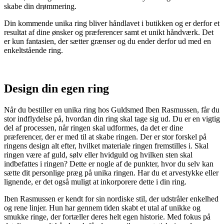
skabe din drømmering.
Din kommende unika ring bliver håndlavet i butikken og er derfor et
resultat af dine ønsker og præferencer samt et unikt håndværk. Det
er kun fantasien, der sætter grænser og du ender derfor ud med en
enkeltstående ring.
Design din egen ring
Når du bestiller en unika ring hos Guldsmed Iben Rasmussen, får du
stor indflydelse på, hvordan din ring skal tage sig ud. Du er en vigtig
del af processen, når ringen skal udformes, da det er dine
præferencer, der er med til at skabe ringen. Der er stor forskel på
ringens design alt efter, hvilket materiale ringen fremstilles i. Skal
ringen være af guld, sølv eller hvidguld og hvilken sten skal
indbefattes i ringen? Dette er nogle af de punkter, hvor du selv kan
sætte dit personlige præg på unika ringen. Har du et arvestykke eller
lignende, er det også muligt at inkorporere dette i din ring.
Iben Rasmussen er kendt for sin nordiske stil, der udstråler enkelhed
og rene linjer. Hun har gennem tiden skabt et utal af unikke og
smukke ringe, der fortæller deres helt egen historie. Med fokus på