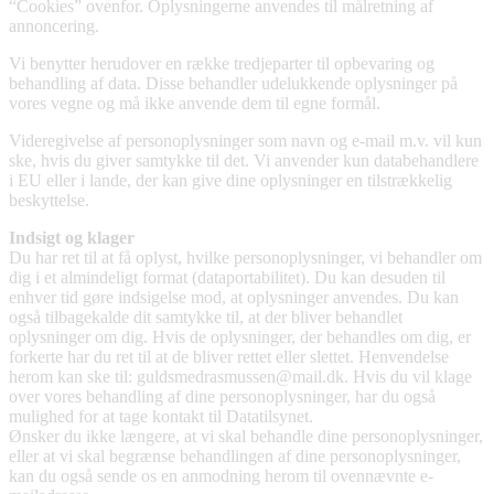
“Cookies” ovenfor. Oplysningerne anvendes til målretning af
annoncering.
Vi benytter herudover en række tredjeparter til opbevaring og
behandling af data. Disse behandler udelukkende oplysninger på
vores vegne og må ikke anvende dem til egne formål.
Videregivelse af personoplysninger som navn og e-mail m.v. vil kun
ske, hvis du giver samtykke til det. Vi anvender kun databehandlere
i EU eller i lande, der kan give dine oplysninger en tilstrækkelig
beskyttelse.
Indsigt og klager
Du har ret til at få oplyst, hvilke personoplysninger, vi behandler om
dig i et almindeligt format (dataportabilitet). Du kan desuden til
enhver tid gøre indsigelse mod, at oplysninger anvendes. Du kan
også tilbagekalde dit samtykke til, at der bliver behandlet
oplysninger om dig. Hvis de oplysninger, der behandles om dig, er
forkerte har du ret til at de bliver rettet eller slettet. Henvendelse
herom kan ske til: guldsmedrasmussen@mail.dk. Hvis du vil klage
over vores behandling af dine personoplysninger, har du også
mulighed for at tage kontakt til Datatilsynet.
Ønsker du ikke længere, at vi skal behandle dine personoplysninger,
eller at vi skal begrænse behandlingen af dine personoplysninger,
kan du også sende os en anmodning herom til ovennævnte e-