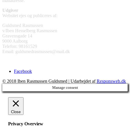
mailadresse.
Udgiver
Websitet ejes og publiceres af:
Guldsmed Rasmussen
v/Iben Hesselberg Rasmussen
Gravensgade 14
9000 Aalborg
Telefon: 98161529
Email: guldsmedrasmussen@mail.dk
Facebook
© 2018 Iben Rasmussen Guldsmed | Udarbejdet af
Responsweb.dk
Manage consent
Close
Privacy Overview