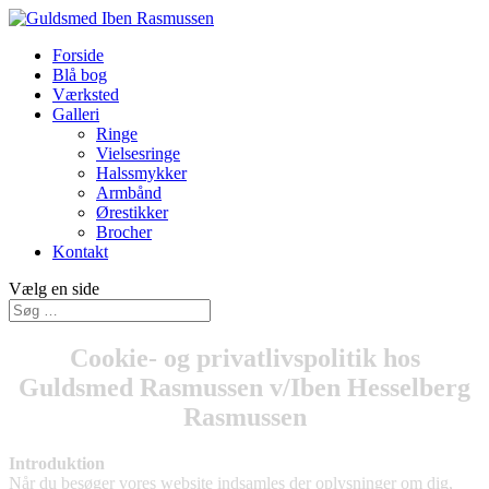
Forside
Blå bog
Værksted
Galleri
Ringe
Vielsesringe
Halssmykker
Armbånd
Ørestikker
Brocher
Kontakt
Vælg en side
Cookie- og privatlivspolitik hos
Guldsmed Rasmussen v/Iben Hesselberg
Rasmussen
Introduktion
Når du besøger vores website indsamles der oplysninger om dig,