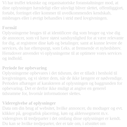
Vi har truffet tekniske og organisatoriske foranstaltninger mod, at
dine oplysninger hændeligt eller ulovligt bliver slettet, offentliggjort,
fortabt, forringet eller kommer til uvedkommendes kendskab,
misbruges eller i øvrigt behandles i strid med lovgivningen.
Formål
Oplysningerne bruges til at identificere dig som bruger og vise dig
de annoncer, som vil have størst sandsynlighed for at være relevante
for dig, at registrere dine køb og betalinger, samt at kunne levere de
services, du har efterspurgt, som f.eks. at fremsende et nyhedsbrev.
Herudover anvender vi oplysningerne til at optimere vores services
og indhold.
Periode for opbevaring
Oplysningerne opbevares i det tidsrum, der er tilladt i henhold til
lovgivningen, og vi sletter dem, når de ikke længere er nødvendige.
Perioden afhænger af karakteren af oplysningen og baggrunden for
opbevaring. Det er derfor ikke muligt at angive en generel
tidsramme for, hvornår informationer slettes.
Videregivelse af oplysninger
Data om din brug af websitet, hvilke annoncer, du modtager og evt.
klikker på, geografisk placering, køn og alderssegment m.v.
videregives til tredjeparter i det omfang disse oplysninger er kendt.
Du kan se hvilke tredjeparter, der er tale om, i afsnittet om