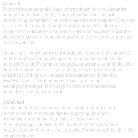
Generelt
Personoplysninger er alle slags informationer, der i et eller andet
omfang kan henføres til dig. Når du benytter vores website
indsamler og behandler vi en række sådanne informationer. Det sker
f.eks. ved alm. tilgang af indhold, hvis du tilmelder dig vores
nyhedsbrev, deltager i konkurrencer eller undersøgelser, registrerer
dig som bruger eller abonnent, øvrig brug af services eller foretager
køb via websitet.
Vi indsamler og behandler typisk følgende typer af oplysninger: Et
unikt ID og tekniske oplysninger om din computer, tablet eller
mobiltelefon, dit IP-nummer, geografisk placering, samt hvilke sider
du klikker på (interesser). I det omfang du selv giver eksplicit
samtykke hertil og selv indtaster informationerne behandles
desuden: Navn, telefonnummer, e-mail, adresse og
betalingsoplysninger. Det vil typisk være i forbindelse med
oprettelse af login eller ved køb.
Sikkerhed
Vi behandler dine personoplysninger sikkert og fortroligt i
overensstemmelse med gældende lovgivning, herunder
persondataforordningen og databeskyttelsesloven.
Dine oplysninger vil alene blive anvendt til det formål, de er
indsamlet til, og vil blive slettet, når dette formål er opfyldt eller ikke
længere relevant.